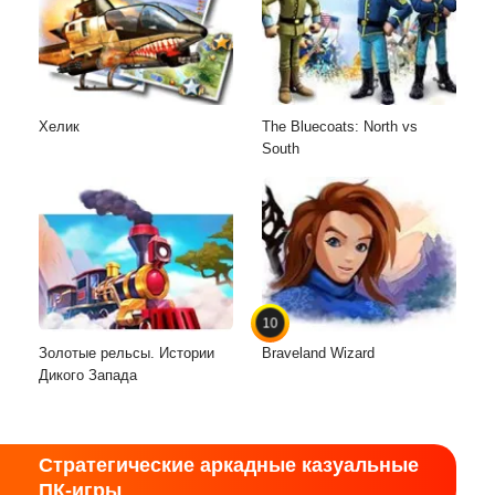
Хелик
The Bluecoats: North vs
South
10
Золотые рельсы. Истории
Braveland Wizard
Дикого Запада
Стратегические аркадные казуальные
ПК-игры