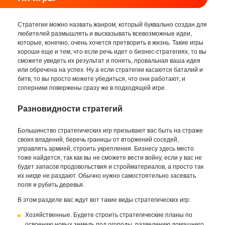
Стратегии можно назвать жанром, который буквально создан для
любителей размышлять и высказывать всевозможные идеи,
которые, конечно, очень хочется претворить в жизнь. Такие игры
хороши еще и тем, что если речь идет о бизнес-стратегиях, то вы
сможете увидеть их результат и понять, провальная ваша идея
или обречена на успех. Ну а если стратегии касаются баталий и
битв, то вы просто можете убедиться, что они работают, и
соперники повержены сразу же в подходящей игре.
Разновидности стратегий
Большинство стратегических игр призывают вас быть на страже
своих владений, беречь границы от вторжений соседей,
управлять армией, строить укрепления. Бизнесу здесь место
тоже найдется, так как вы не сможете вести войну, если у вас не
будет запасов продовольствия и стройматериалов, а просто так
их нигде не раздают. Обычно нужно самостоятельно засевать
поля и рубить деревья.
В этом разделе вас ждут вот такие виды стратегических игр:
Хозяйственные. Будете строить стратегические планы по
освоению новых земель под огороды, разведению домашнего