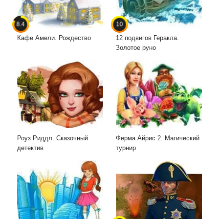
8.4
10
Кафе Амели. Рождество
12 подвигов Геракла.
Золотое руно
Роуз Риддл. Сказочный
Ферма Айрис 2. Магический
детектив
турнир