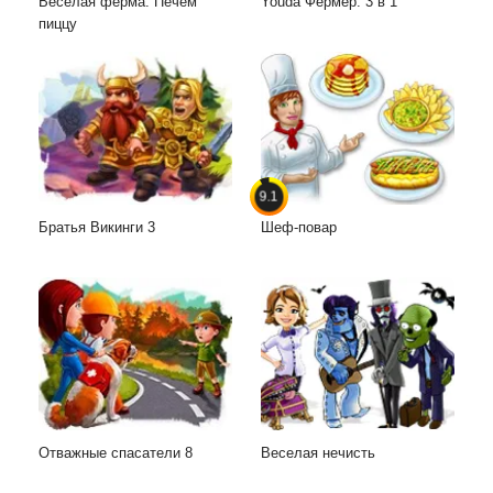
Веселая ферма. Печем
Youda Фермер. 3 в 1
пиццу
9.1
Братья Викинги 3
Шеф-повар
Отважные спасатели 8
Веселая нечисть