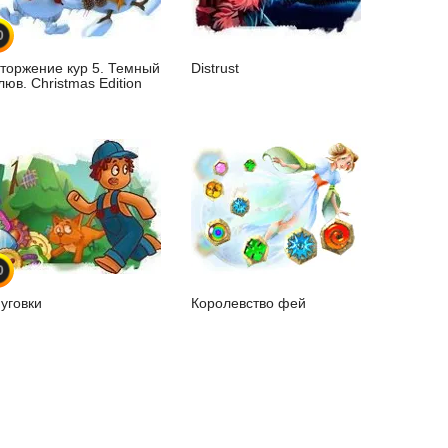
0
торжение кур 5. Темный
Distrust
люв. Christmas Edition
0
уговки
Королевство фей