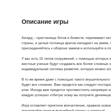
Описание игры
Азгард – пристанище богов и божеств, переживает н
страны, и целые полчища врагов нападают на замки, 
присоединяйтесь к обороне замков и используйте в п
У вас есть 15 типов сооружений, с помощью которых
местные ученые будут создавать все более сложные о
индивидуальная система развития, которую можно испо
В то же время даже с помощью такого внушительного 
будет все сложнее. Вам придется как следует постар
атак. Иногда вам придется противостоять напрямую к
каждую успешно отбитую атаку вы получите денежну
Игра оставляет приятное впечатление, правила освои
игнорируйте призыв волшебной страны о помощи!