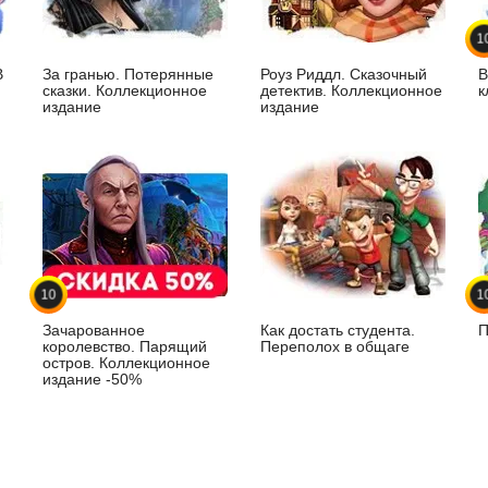
1
В
За гранью. Потерянные
Роуз Риддл. Сказочный
В
сказки. Коллекционное
детектив. Коллекционное
к
издание
издание
10
1
Зачарованное
Как достать студента.
П
королевство. Парящий
Переполох в общаге
остров. Коллекционное
издание -50%