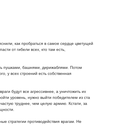
снили, как пробраться в самое сердце цветущей
ти от гибели всех, кто там есть,
ать пушками, башнями, дирижаблями. Потом
го, у всех строений есть собственная
раги будут все агрессивнее, а уничтожить их
ойти уровень, нужно выйти победителем из ста
частую труднее, чем целую армию. Кстати, за
щности.
ьные стратегии противодействия врагам. Не