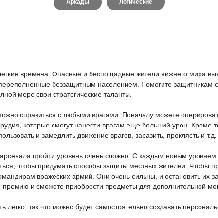
Аркады
Логические
елегкие времена. Опасные и беспощадные жители нижнего мира выя
переполненные беззащитным населением. Помогите защитникам спас
олной мере свои стратегические таланты.
 можно справиться с любыми врагами. Поначалу можете опериров
рудия, которые смогут нанести врагам еще больший урон. Кроме то
льзовать и замедлить движение врагов, заразить, проклясть и т.д.
арсенала пройти уровень очень сложно. С каждым новым уровнем в
аться, чтобы придумать способы защиты местных жителей. Чтобы пр
омандирам вражеских армий. Они очень сильны, и остановить их за
ю премию и сможете приобрести предметы для дополнительной мо
ть легко, так что можно будет самостоятельно создавать персонал