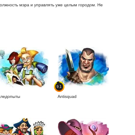
должность мэра и управлять уже целым городом. Не
9.1
ледопыты
Antisquad