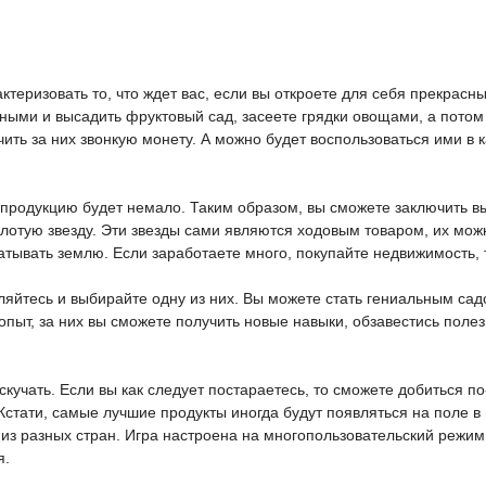
актеризовать то, что ждет вас, если вы откроете для себя прекрас
ными и высадить фруктовый сад, засеете грядки овощами, а потом
ить за них звонкую монету. А можно будет воспользоваться ими в к
родукцию будет немало. Таким образом, вы сможете заключить выг
олотую звезду. Эти звезды сами являются ходовым товаром, их можн
тывать землю. Если заработаете много, покупайте недвижимость, т
ляйтесь и выбирайте одну из них. Вы можете стать гениальным са
а опыт, за них вы сможете получить новые навыки, обзавестись по
кучать. Если вы как следует постараетесь, то сможете добиться п
Кстати, самые лучшие продукты иногда будут появляться на поле в
з разных стран. Игра настроена на многопользовательский режим, 
я.