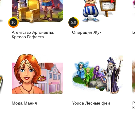
10
5.0
Агентство Аргонавты.
Операция Жук
Б
Кресло Гефеста
Мода Мания
Youda Лесные феи
Р
К