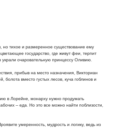
, но тихое и размеренное существование ему
оцветающее государство, где живут феи, терпит
лы украли очаровательную принцессу Оливию.
ествия, прибыв на место назначения, Викториан
 болота вместо густых лесов, куча гоблинов и
цию в Лорейне, монарху нужно продумать
бочих – еда. Но это все можно найти поблизости,
роявите умеренность, мудрость и логику, ведь из