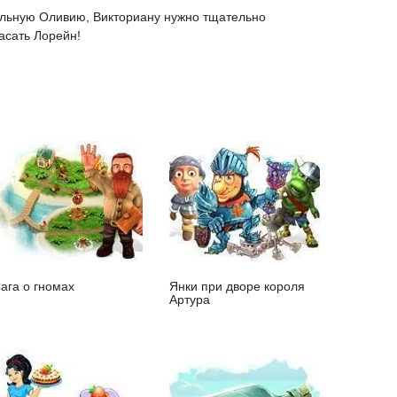
тельную Оливию, Викториану нужно тщательно
асать Лорейн!
ага о гномах
Янки при дворе короля
Артура