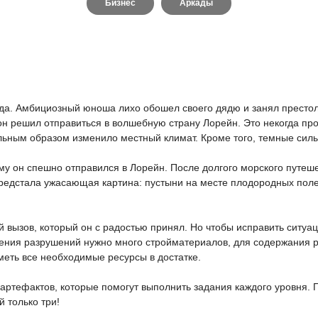
Бизнес
Аркады
да. Амбициозный юноша лихо обошел своего дядю и занял престол
 он решил отправиться в волшебную страну Лорейн. Это некогда пр
нальным образом изменило местный климат. Кроме того, темные си
му он спешно отправился в Лорейн. После долгого морского путеш
едстала ужасающая картина: пустыни на месте плодородных полей,
 вызов, который он с радостью принял. Но чтобы исправить ситуа
ения разрушений нужно много стройматериалов, для содержания ра
меть все необходимые ресурсы в достатке.
артефактов, которые помогут выполнить задания каждого уровня. П
 только три!