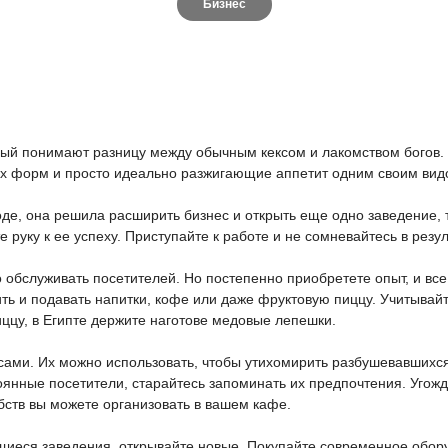
Бизнес
рый понимают разницу между обычным кексом и лакомством богов.
ых форм и просто идеально разжигающие аппетит одним своим вид
оде, она решила расширить бизнес и открыть еще одно заведение, т
 руку к ее успеху. Приступайте к работе и не сомневайтесь в резул
 обслуживать посетителей. Но постепенно приобретете опыт, и все
ь и подавать напитки, кофе или даже фруктовую пиццу. Учитывайт
иццу, в Египте держите наготове медовые лепешки.
сами. Их можно использовать, чтобы утихомирить разбушевавшихся
тоянные посетители, старайтесь запоминать их предпочтения. Угожд
бств вы можете организовать в вашем кафе.
щиеся заведения, открывайте новые. Покупайте современное обор