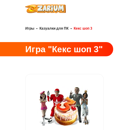
Игры
•
Казуалки для ПК
•
Кекс шоп 3
Игра "Кекс шоп 3"