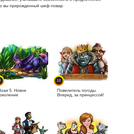
что вы прирожденный шеф-повар.
0
10
оаи 5. Новое
Повелитель погоды.
околение
Вперед, за принцессой!