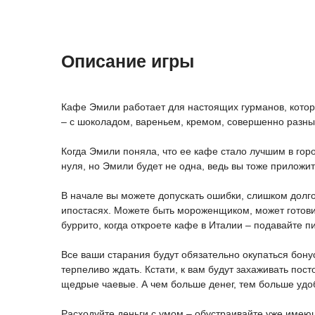
Описание игры
Кафе Эмили работает для настоящих гурманов, кото
– с шоколадом, вареньем, кремом, совершенно разн
Когда Эмили поняла, что ее кафе стало лучшим в гор
нуля, но Эмили будет не одна, ведь вы тоже приложите
В начале вы можете допускать ошибки, слишком долго
ипостасях. Можете быть мороженщиком, может готовит
буррито, когда откроете кафе в Италии – подавайте п
Все ваши старания будут обязательно окупаться бону
терпеливо ждать. Кстати, к вам будут захаживать пос
щедрые чаевые. А чем больше денег, тем больше удо
Расходуйте деньги с умом – обустраивайте уже имею