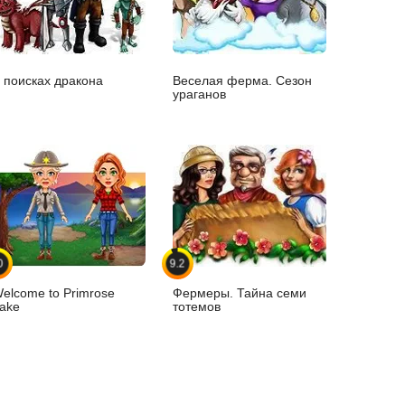
 поисках дракона
Веселая ферма. Сезон
ураганов
0
9.2
elcome to Primrose
Фермеры. Тайна семи
ake
тотемов