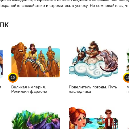
Сохраняйте спокойствие и стремитесь к успеху. Не сомневайтесь, 
 ПК
10
1
я
Великая империя.
Повелитель погоды. Путь
М
Реликвия фараона
наследника
п