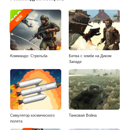
NEW
Коммандо: Стрельба
Битва c зомби на Диком
Западе
Симулятор космического
Танковая Война
полета