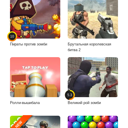
10
Пираты против зомби
Брутальная королевская
битва 2
5.3
Ролли-вышибала
Великий рой зомби
NEW