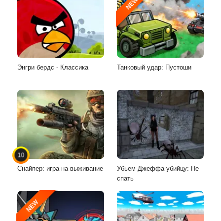
NEW
Энгри бердс - Классика
Танковый удар: Пустоши
10
Снайпер: игра на выживание
Убьем Джеффа-убийцу: Не
спать
NEW