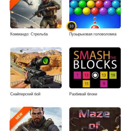
10
Коммандо: Стрельба
Пузырьковая головоломка
Снайперский бой
Разбивай блоки
NEW