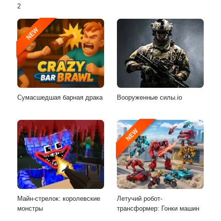
2
NEW
Сумасшедшая барная драка
Вооруженные силы.io
NEW
Майн-стрелок: королевские
Летучий робот-
монстры
трансформер: Гонки машин