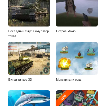
Последний тигр: Симулятор
Остров Момо
танка
Битва танков 3D
Монстрики и овцы
NEW