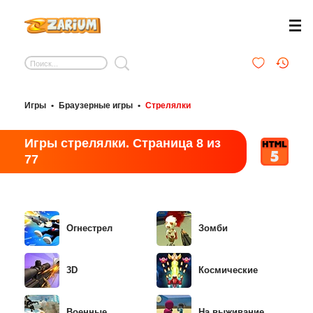
Игры
•
Браузерные игры
•
Стрелялки
Игры стрелялки. Страница 8 из
77
Огнестрел
Зомби
3D
Космические
Военные
На выживание