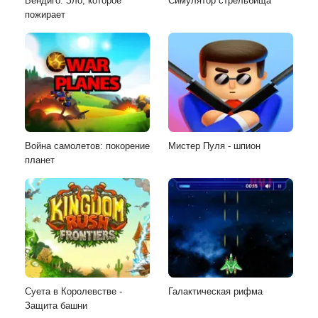
Вендиго: Зло, которое
Симулятор стрельбища
пожирает
Война самолетов: покорение
Мистер Пуля - шпион
планет
Суета в Королевстве -
Галактическая рифма
Защита башни