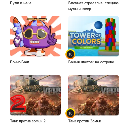
Рули в небе
Блочная стрелялка: спецназ
мультиплеер
10
Боинг-Банг
Башня цветов: на острове
10
Танк против зомби 2
Танк против Зомби