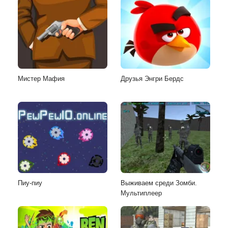
Мистер Мафия
Друзья Энгри Бердс
Пиу-пиу
Выживаем среди Зомби.
Мультиплеер