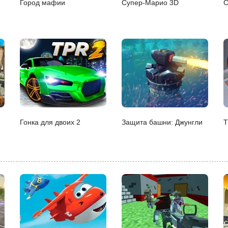
Город мафии
Супер-Марио 3D
С
Гонка для двоих 2
Защита башни: Джунгли
Т