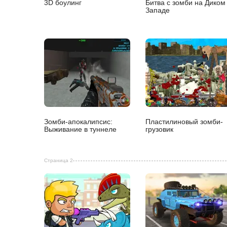
3D боулинг
Битва c зомби на Диком
Западе
Зомби-апокалипсис:
Пластилиновый зомби-
Выживание в туннеле
грузовик
Страница 2