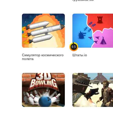
9.5
Симулятор космического
Штаты.io
полета