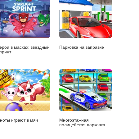
ерои в масках: звездный
Парковка на заправке
принт
ноты играют в мяч
Многоэтажная
полицейская парковка