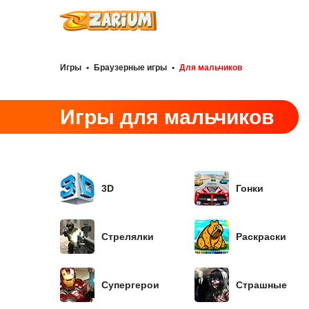
Игры
•
Браузерные игры
•
Для мальчиков
Игры для мальчиков
3D
Гонки
Стрелялки
Раскраски
Супергерои
Страшные