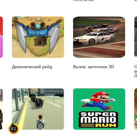
Демонический рейд
Вызов: автогонки 3D
О
в
Л
9.1