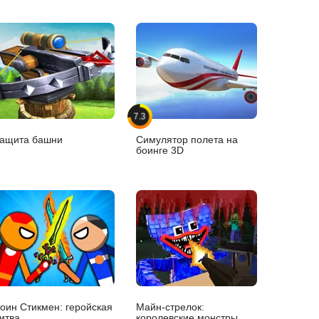
7.3
ащита башни
Симулятор полета на
боинге 3D
оин Стикмен: геройская
Майн-стрелок:
итва
королевские монстры