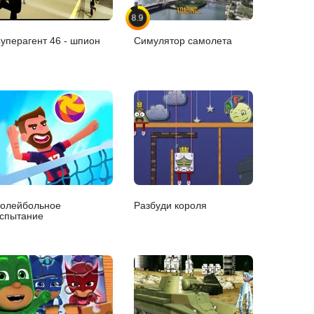
8.9
уперагент 46 - шпион
Симулятор самолета
олейбольное
Разбуди короля
спытание