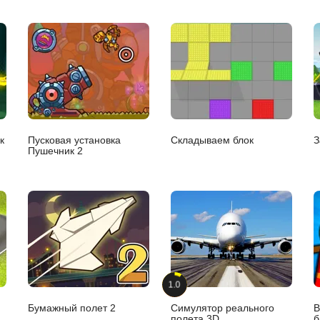
к
Пусковая установка
Складываем блок
З
Пушечник 2
1.0
Бумажный полет 2
Симулятор реального
В
полета 3D
б