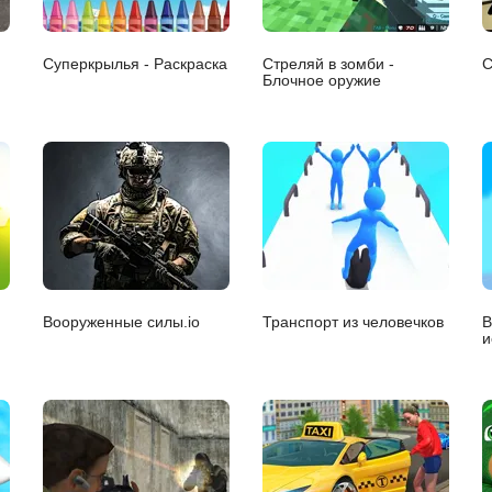
Суперкрылья - Раскраска
Стреляй в зомби -
С
Блочное оружие
Вооруженные силы.io
Транспорт из человечков
В
и