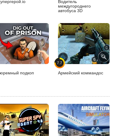
упергерой.io
Водитель
междугороднего
автобуса 3D
7.7
юремный подкоп
Армейский коммандос