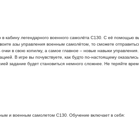
ямо в кабину легендарного военного самолёта С130. С её помощью 
освоите азы управления военным самолётом, то сможете отправить
чки в свою копилку, а самое главное – новые навыки управления. С
цией. В игре вы почувствуете, как будто по-настоящему оказались
ей задание будет становиться немного сложнее. Не теряйте време
тным и военным самолетом C130. Обучение включает в себя: