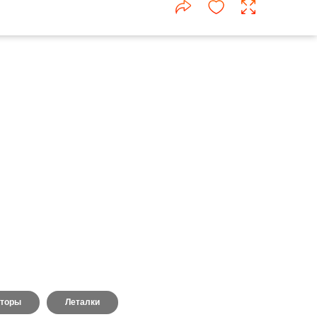
торы
Леталки