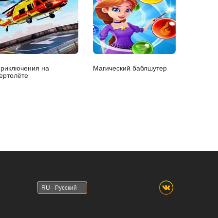
риключения на
Магический баблшутер
ертолёте
RU - Русский