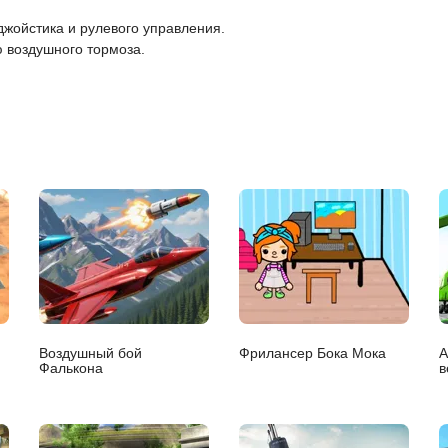
жойстика и рулевого управления.
ю воздушного тормоза.
Воздушный бой
Фрилансер Бока Мока
А
Фалькона
в