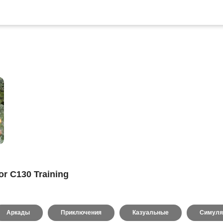
or C130 Training
Аркады
Приключения
Казуальные
Симуля