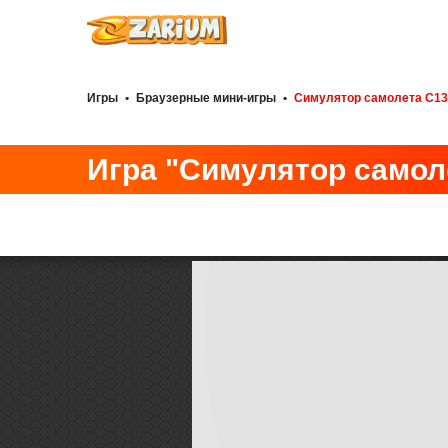
Игры
•
Браузерные мини-игры
•
Симулятор самолета C13
Игра "Симулятор самол