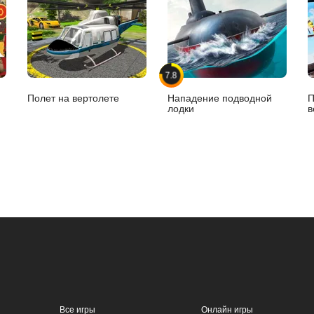
7.8
Полет на вертолете
Нападение подводной
П
лодки
в
Все игры
Онлайн игры