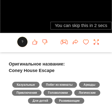
?
Оригинальное название:
Coney House Escape
Казуальные
Побег из комнаты
Аркады
Приключения
Головоломки
Логические
Для детей
Развивающие