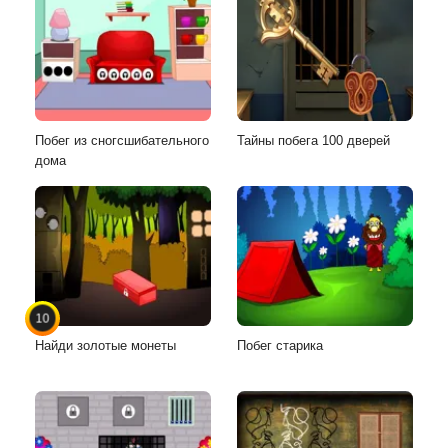
Побег из сногсшибательного
Тайны побега 100 дверей
дома
10
Найди золотые монеты
Побег старика