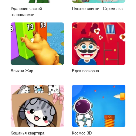
Удаление частей
Плохие свинки - Стрелялка
головоломки
Впихни Жир
Едок попкорна
Кошачья квартира
Космос 3D