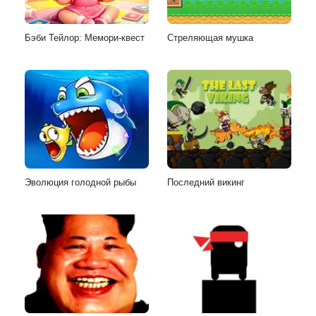
Бэби Тейлор: Мемори-квест
Стреляющая мушка
Эволюция голодной рыбы
Последний викинг