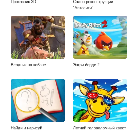
Проказник 3D
Салон реконструкции
"Автосити"
Всадник на кабане
Энгри бердс 2
Найди и нарисуй
Летний головоломный квест