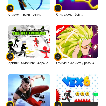
10
10
Стикмен - воин-лучник
Стик дуэль: Война
10
10
Армия Стикменов: Оборона
Стикмен: Жемчуг Дракона
10
8.4