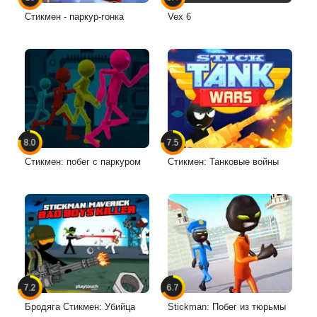
Стикмен - паркур-гонка
Vex 6
8.0
7.5
Стикмен: побег с паркуром
Стикмен: Танковые войны
7.2
6.7
Бродяга Стикмен: Убийца
Stickman: Побег из тюрьмы