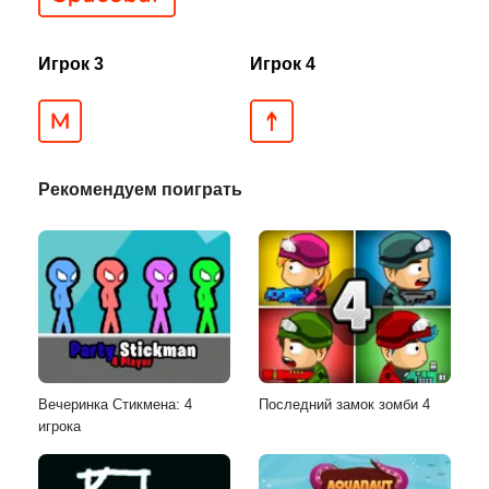
Игрок 3
Игрок 4
Рекомендуем поиграть
Вечеринка Стикмена: 4
Последний замок зомби 4
игрока