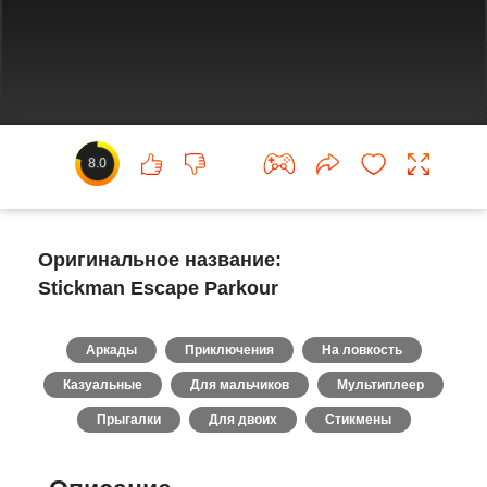
8.0
Оригинальное название:
Stickman Escape Parkour
Аркады
Приключения
На ловкость
Казуальные
Для мальчиков
Мультиплеер
Прыгалки
Для двоих
Стикмены