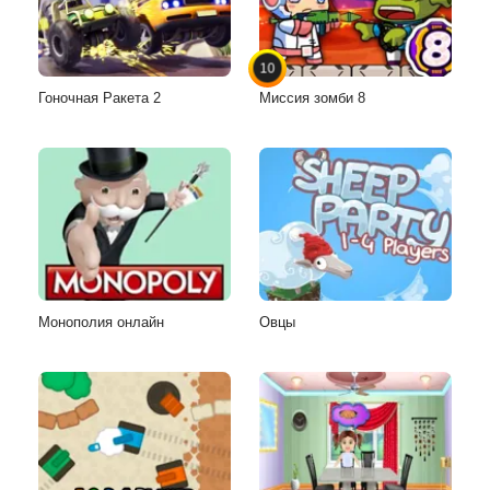
10
Гоночная Ракета 2
Миссия зомби 8
Монополия онлайн
Овцы