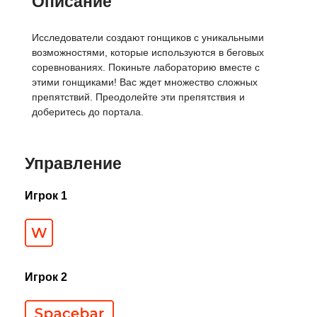
Описание
Исследователи создают гонщиков с уникальными
возможностями, которые используются в беговых
соревнованиях. Покиньте лабораторию вместе с
этими гонщиками! Вас ждет множество сложных
препятствий. Преодолейте эти препятствия и
доберитесь до портала.
Управление
Игрок 1
Игрок 2