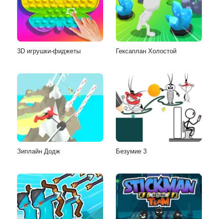
3D игрушки-фиджеты
Гексаплан Холостой
Зиплайн Додж
Безумие 3