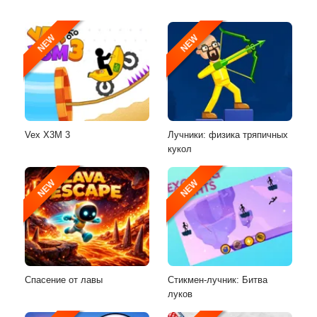
NEW
NEW
Vex X3M 3
Лучники: физика тряпичных
кукол
NEW
NEW
Спасение от лавы
Стикмен-лучник: Битва
луков