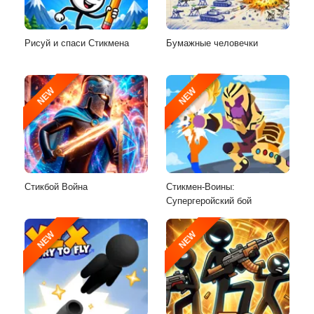
Рисуй и спаси Стикмена
Бумажные человечки
NEW
NEW
Стикбой Война
Стикмен-Воины:
Супергеройский бой
NEW
NEW