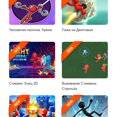
Человечек-палочка: Крюки
Гонки на Джетпаках
NEW
NEW
Стикмен: Боец 3D
Выживание Стикмена:
Стрельба
NEW
NEW