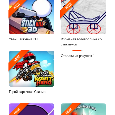
NEW
NEW
Убей Стикмена 3D
Взрывная головоломка со
стикменом
Стрелки из ракушек 1
NEW
NEW
Герой картинга: Стикмен
NEW
NEW