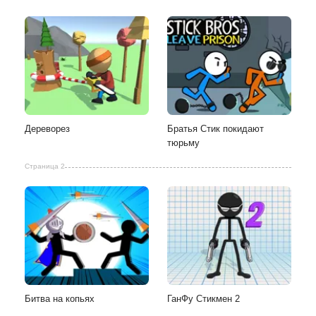
Дереворез
Братья Стик покидают
тюрьму
Страница 2
Битва на копьях
ГанФу Стикмен 2