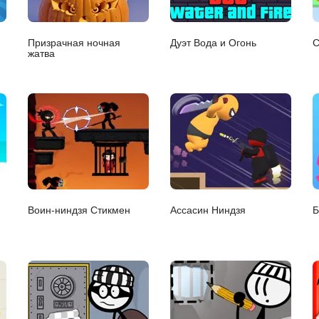
Призрачная ночная
Дуэт Вода и Огонь
С
жатва
Воин-ниндзя Стикмен
Ассасин Ниндзя
Б