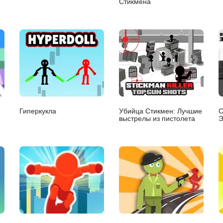
Стикмена
Гиперкукла
Убийца Стикмен: Лучшие
С
выстрелы из пистолета
Э