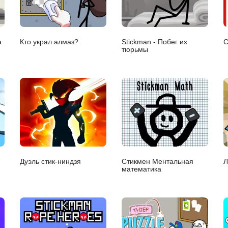
а
Кто украл алмаз?
Stickman - Побег из
С
тюрьмы
Дуэль стик-ниндзя
Стикмен Ментальная
Л
математика