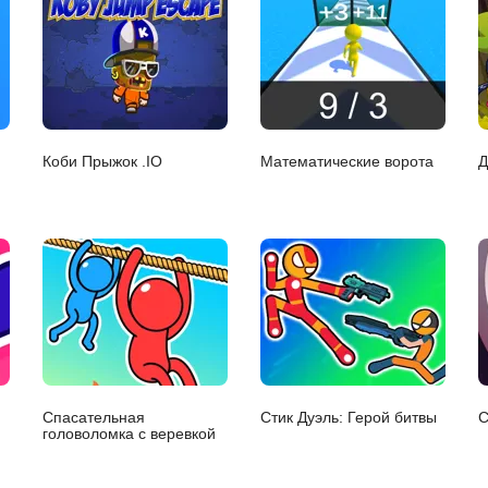
Коби Прыжок .IO
Математические ворота
Д
Спасательная
Стик Дуэль: Герой битвы
С
головоломка с веревкой