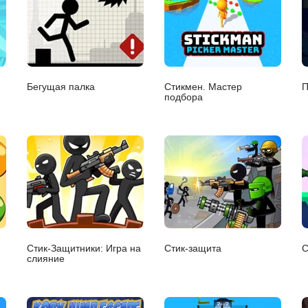
Бегущая палка
Стикмен. Мастер
П
подбора
Стик-Защитники: Игра на
Стик-защита
С
слияние