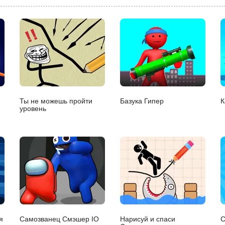
Ты не можешь пройти
Базука Гипер
К
уровень
я
Самозванец Смэшер IO
Нарисуй и спаси
С