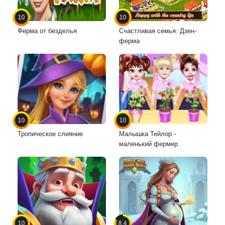
10
10
Ферма от безделья
Счастливая семья: Дзен-
ферма
10
10
Тропическое слияние
Малышка Тейлор -
маленький фермер
10
8.4