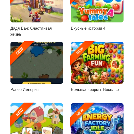
Дядя Ван: Счастливая
Вкусные истории 4
жизнь
NEW
NEW
Ранчо Империя
Большая ферма: Веселье
NEW
NEW