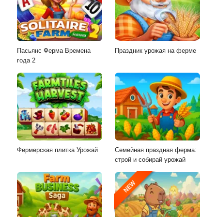
Пасьянс Ферма Времена
Праздник урожая на ферме
года 2
Фермерская плитка Урожай
Семейная праздная ферма:
строй и собирай урожай
NEW