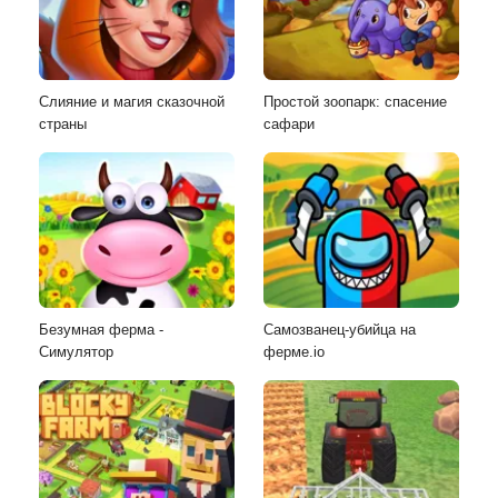
Слияние и магия сказочной
Простой зоопарк: спасение
страны
сафари
Безумная ферма -
Самозванец-убийца на
Симулятор
ферме.io