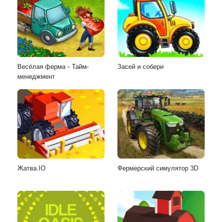
Весёлая ферма－Тайм-
Засей и собери
менеджмент
Жатва.IO
Фермерский симулятор 3D