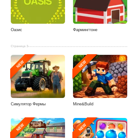
Оазис
Фармингтоне
Страница 3
NEW
NEW
Симулятор Фермы
Mine&Build
NEW
NEW