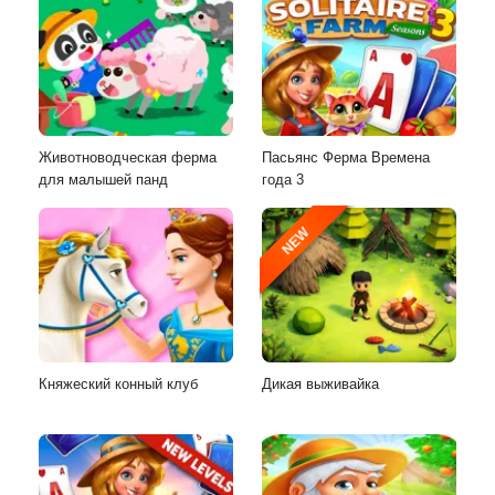
Животноводческая ферма
Пасьянс Ферма Времена
для малышей панд
года 3
NEW
Княжеский конный клуб
Дикая выживайка