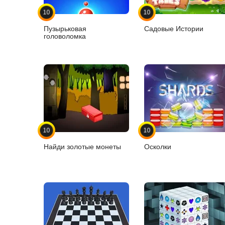
10
10
Пузырьковая
Садовые Истории
головоломка
10
10
Найди золотые монеты
Осколки