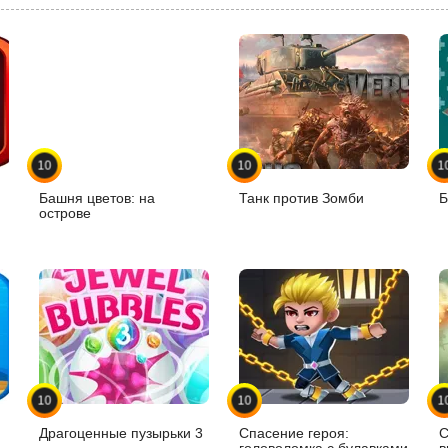
10
10
1
Башня цветов: на
Танк против Зомби
Б
острове
10
10
1
Драгоценные пузырьки 3
Спасение героя:
С