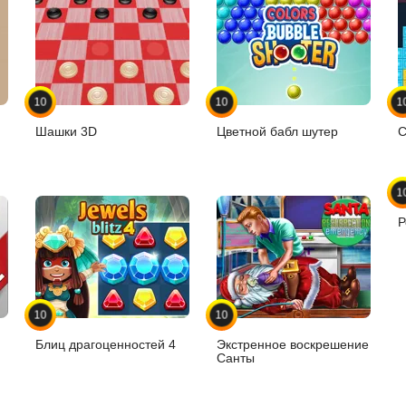
10
10
1
Шашки 3D
Цветной бабл шутер
С
1
Р
10
10
Блиц драгоценностей 4
Экстренное воскрешение
Санты