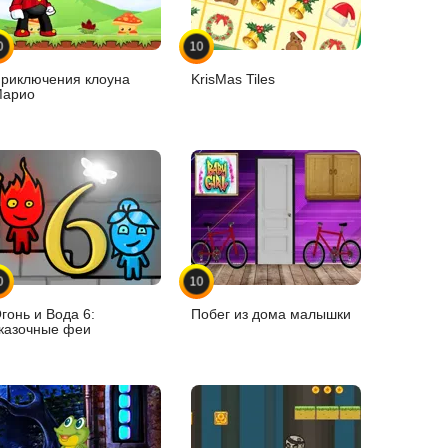
0
10
риключения клоуна
KrisMas Tiles
арио
0
10
гонь и Вода 6:
Побег из дома малышки
казочные феи