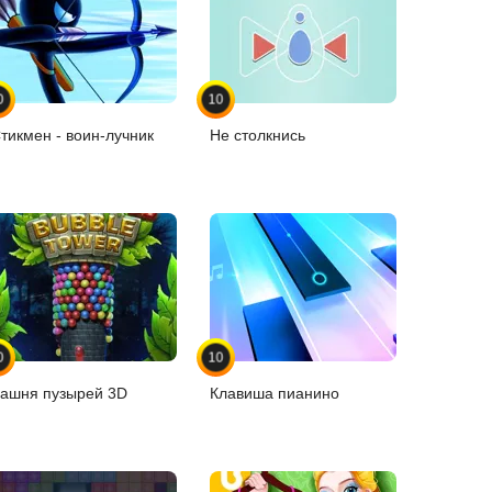
0
10
тикмен - воин-лучник
Не столкнись
0
10
ашня пузырей 3D
Клавиша пианино