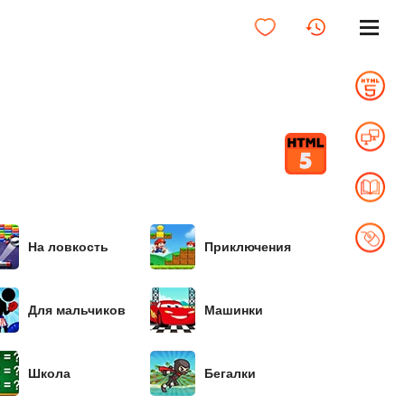
На ловкость
Приключения
Для мальчиков
Машинки
Школа
Бегалки