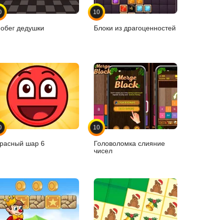
0
10
обег дедушки
Блоки из драгоценностей
0
10
расный шар 6
Головоломка слияние
чисел