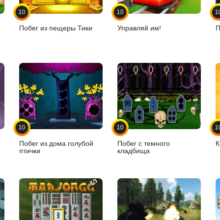
10
10
1
Побег из пещеры Тики
Управляй им!
П
10
10
1
Побег из дома голубой
Побег с темного
К
птички
кладбища