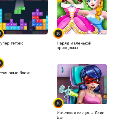
0
10
упер тетрис
Наряд маленькой
принцессы
0
езиновые блоки
10
Инъекция вакцины Леди
Баг