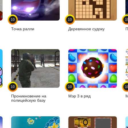
10
10
1
Точка ралли
Деревянное судоку
П
10
10
1
Проникновение на
Мэр 3 в ряд
М
полицейскую базу