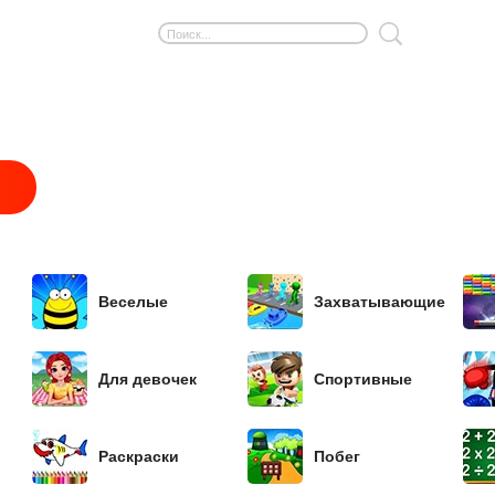
Веселые
Захватывающие
Для девочек
Спортивные
Раскраски
Побег