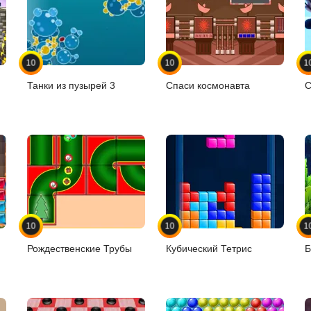
10
10
1
Танки из пузырей 3
Спаси космонавта
С
10
10
1
Рождественские Трубы
Кубический Тетрис
Б