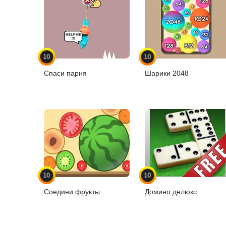
10
10
Спаси парня
Шарики 2048
10
10
Соедини фрукты
Домино делюкс