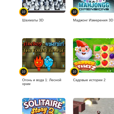
10
10
Шахматы 3D
Маджонг Измерения 3D
10
10
Огонь и вода 1: Лесной
Садовые истории 2
храм