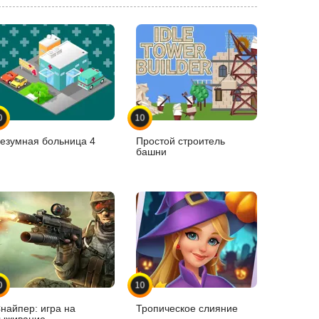
0
10
езумная больница 4
Простой строитель
башни
0
10
найпер: игра на
Тропическое слияние