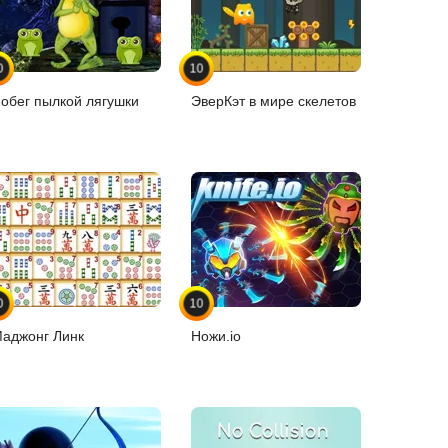
0
10
обег пылкой лягушки
ЭверКэт в мире скелетов
0
10
аджонг Линк
Ножи.io