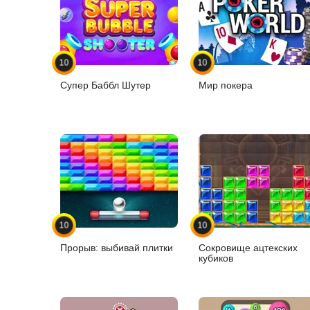
10
10
Супер Баббл Шутер
Мир покера
10
10
Прорыв: выбивай плитки
Сокровище ацтекских
кубиков