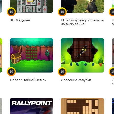
10
10
1
3D Маджонг
FPS Симулятор стрельбы
П
на выживание
М
10
10
1
Побег с тайной земли
Спасение голубки
О
с