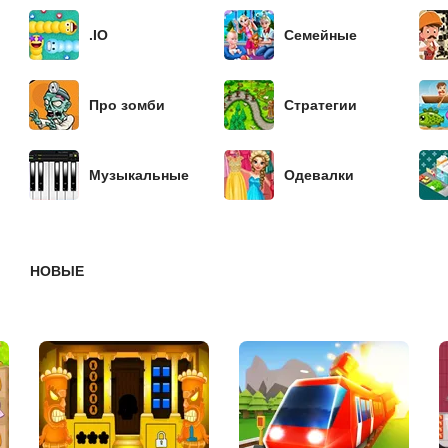
.IO
Семейные
Про зомби
Стратегии
Музыкальные
Одевалки
НОВЫЕ