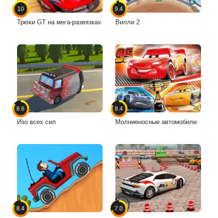
10
9.4
Трюки GT на мега-развязках
Вилли 2
8.6
8.4
Изо всех сил
Молниеносные автомобили
8.4
7.0