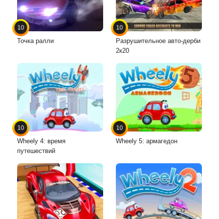
10
10
Точка ралли
Разрушительное авто-дерби
2к20
10
10
Wheely 4: время
Wheely 5: армагедон
путешествий