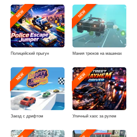
NEW
NEW
Полицейский прыгун
Мания трюков на машинах
NEW
NEW
Заезд с дрифтом
Уличный хаос за рулем