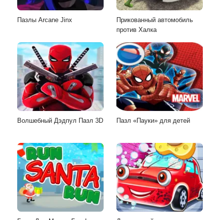
Пазлы Arcane Jinx
Прикованный автомобиль
против Халка
Волшебный Дэдпул Пазл 3D
Пазл «Пауки» для детей