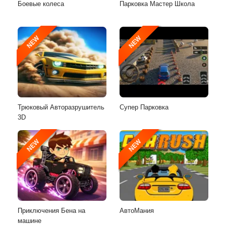
Боевые колеса
Парковка Мастер Школа
NEW
NEW
Трюковый Авторазрушитель
Супер Парковка
3D
NEW
NEW
Приключения Бена на
АвтоМания
машине