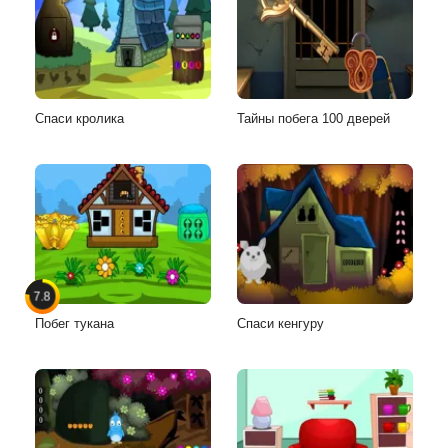
Спаси кролика
Тайны побега 100 дверей
7.8
Побег тукана
Спаси кенгуру