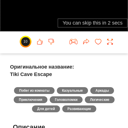
10
Оригинальное название:
Tiki Cave Escape
Побег из комнаты
Казуальные
Аркады
Приключения
Головоломки
Логические
Для детей
Развивающие
Описание