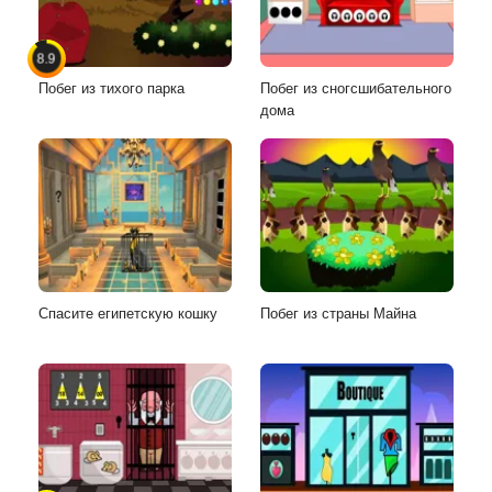
8.9
Побег из тихого парка
Побег из сногсшибательного
дома
Спасите египетскую кошку
Побег из страны Майна