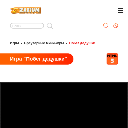
Игры
•
Браузерные мини-игры
•
Побег дедушки
Игра "Побег дедушки"