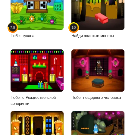
7.8
10
Побег тукана
Найди золотые монеты
Побег с Рождественской
Побег пещерного человека
вечеринки