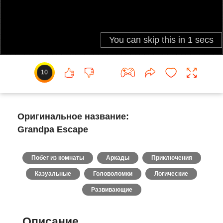
10
Оригинальное название:
Grandpa Escape
Побег из комнаты
Аркады
Приключения
Казуальные
Головоломки
Логические
Развивающие
Описание