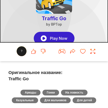
?
Оригинальное название:
Traffic Go
Аркады
Гонки
На ловкость
Казуальные
Для мальчиков
Для детей