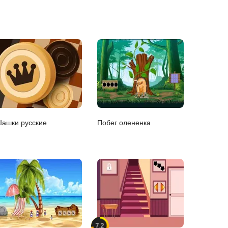
ашки русские
Побег олененка
7.2