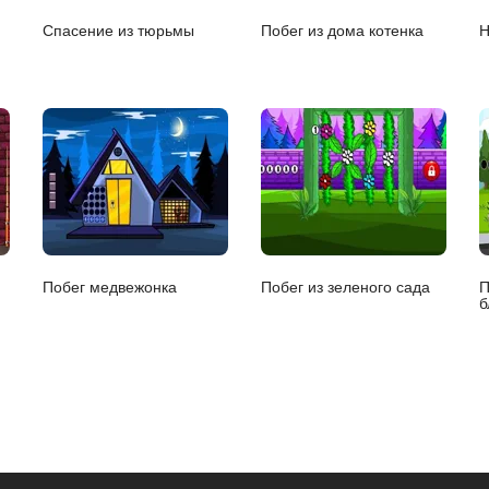
Спасение из тюрьмы
Побег из дома котенка
Н
Побег медвежонка
Побег из зеленого сада
П
б