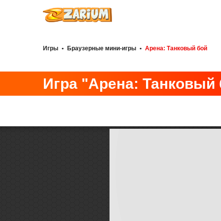
Игры
•
Браузерные мини-игры
•
Арена: Танковый бой
Игра "Арена: Танковый 