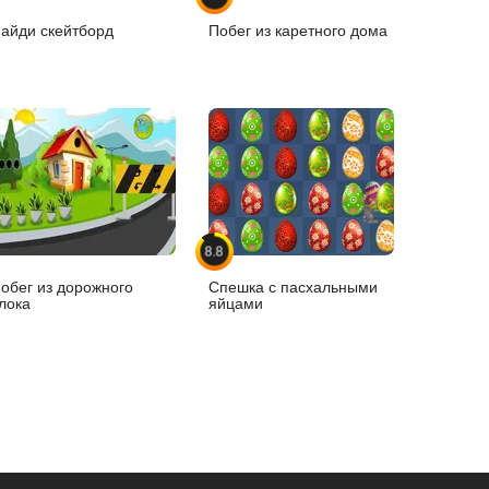
айди скейтборд
Побег из каретного дома
8.8
обег из дорожного
Спешка с пасхальными
лока
яйцами