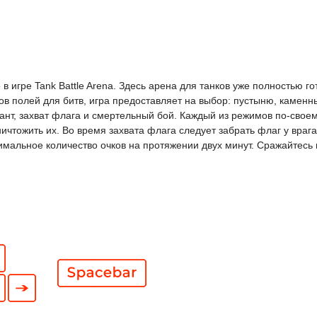
в игре Tank Battle Arena. Здесь арена для танков уже полностью г
в полей для битв, игра предоставляет на выбор: пустыню, каменны
иант, захват флага и смертельный бой. Каждый из режимов по-свое
ичтожить их. Во время захвата флага следует забрать флаг у враг
мальное количество очков на протяжении двух минут. Сражайтесь 