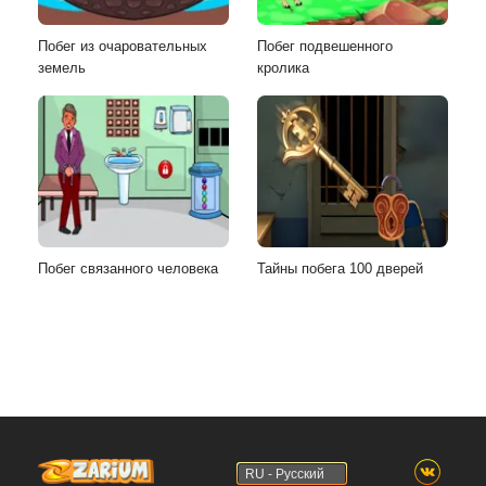
Побег из очаровательных
Побег подвешенного
земель
кролика
Побег связанного человека
Тайны побега 100 дверей
RU - Русский