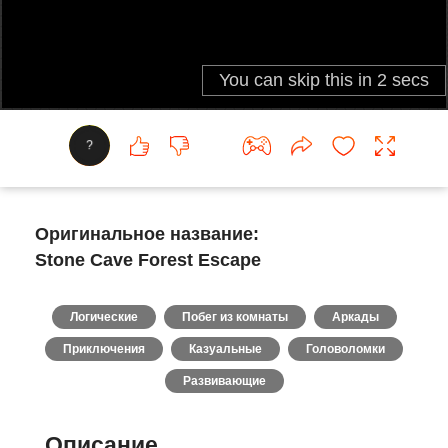
?
Оригинальное название:
Stone Cave Forest Escape
Логические
Побег из комнаты
Аркады
Приключения
Казуальные
Головоломки
Развивающие
Описание