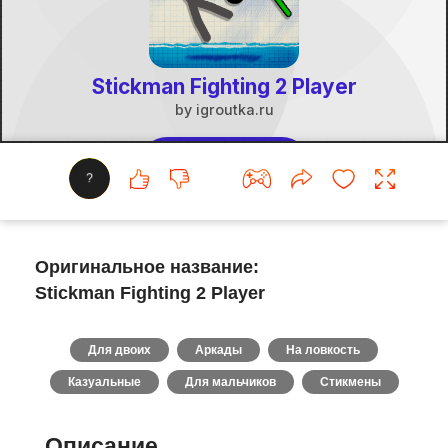
?
Оригинальное название:
Stickman Fighting 2 Player
Для двоих
Аркады
На ловкость
Казуальные
Для мальчиков
Стикмены
Описание