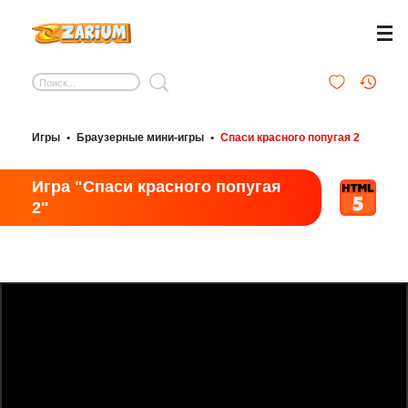
Игры
•
Браузерные мини-игры
•
Спаси красного попугая 2
Игра "Спаси красного попугая
2"