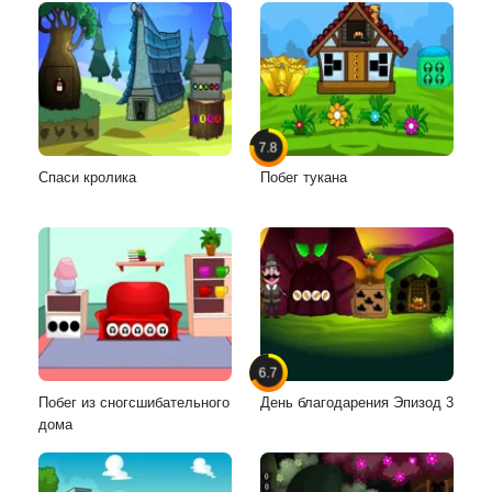
7.8
Спаси кролика
Побег тукана
6.7
Побег из сногсшибательного
День благодарения Эпизод 3
дома