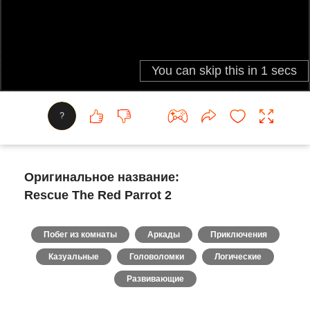
?
Оригинальное название:
Rescue The Red Parrot 2
Побег из комнаты
Аркады
Приключения
Казуальные
Головоломки
Логические
Развивающие