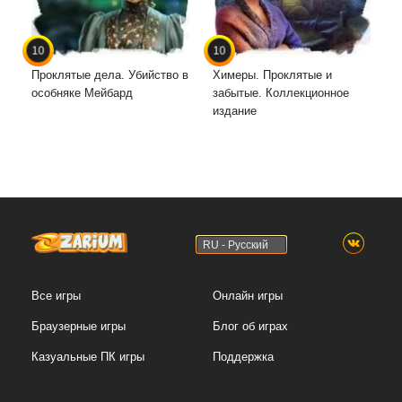
10
10
Проклятые дела. Убийство в
Химеры. Проклятые и
особняке Мейбард
забытые. Коллекционное
издание
RU - Русский
Все игры
Онлайн игры
Браузерные игры
Блог об играх
Казуальные ПК игры
Поддержка