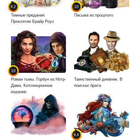
9.2
10
Темные предания.
Письма из прошлого
Проклятие Брайр Роуз
10
Роман тьмы. Горбун из Нотр-
Таинственный дневник. В
Дама. Коллекционное
поисках брата
издание
9.4