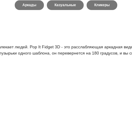
Аркады
Казуальные
Кликеры
влекает людей. Pop It Fidget 3D - это расслабляющая аркадная ви
пузырьки одного шаблона, он перевернется на 180 градусов, и вы 