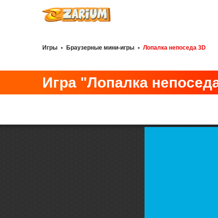
Игры
•
Браузерные мини-игры
•
Лопалка непоседа 3D
Игра "Лопалка непосед