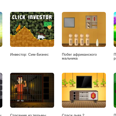
Инвестор: Сим-Бизнес
Побег африканского
П
мальчика
р
ы
Спасение из тюрьмы
Спаси льва 2
П