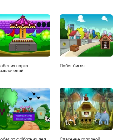
обег из парка
Побег бигля
азвлечений
обег от субботних дел
Спасение голодной