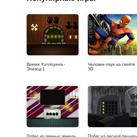
Время Хэллоуина -
Человек-паук на скейте
Эпизод 1
3D
Побег из темных земель
Побег из лесной пещер