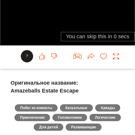
?
Оригинальное название:
Amazeballs Estate Escape
Побег из комнаты
Казуальные
Аркады
Приключения
Головоломки
Логические
Для детей
Развивающие