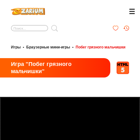
Игры
•
Браузерные мини-игры
•
Побег грязного мальчишки
Игра "Побег грязного
мальчишки"