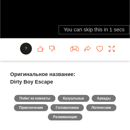
?
Оригинальное название:
Dirty Boy Escape
Побег из комнаты
Казуальные
Аркады
Приключения
Головоломки
Логические
Развивающие