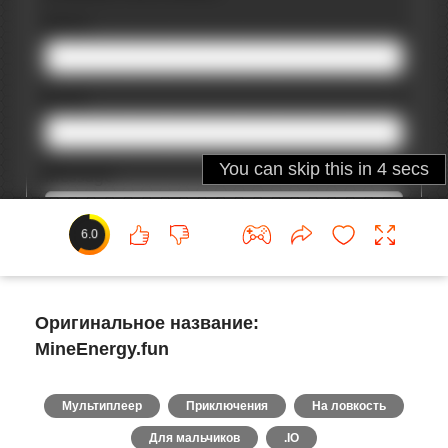
6.0
Оригинальное название:
MineEnergy.fun
Мультиплеер
Приключения
На ловкость
Для мальчиков
.IO