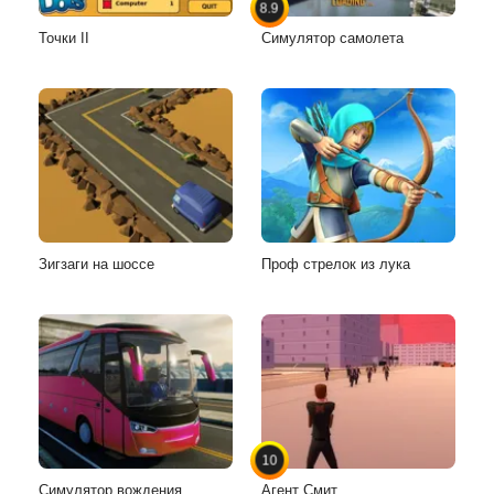
8.9
Точки II
Симулятор самолета
Зигзаги на шоссе
Проф стрелок из лука
10
Симулятор вождения
Агент Смит