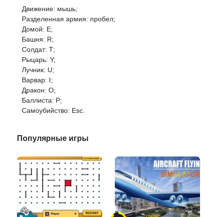
Движение: мышь;
Разделенная армия: пробел;
Домой: E;
Башня: R;
Солдат: Т;
Рыцарь: Y;
Лучник: U;
Варвар: I;
Дракон: O;
Баллиста: Р;
Самоубийство: Esc.
Популярные игры