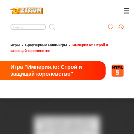
Игры
•
Браузерные мини-игры
•
Империя.io: Строй и
защищай королевство
Игра "Империя.io: Строй и
защищай королевство"