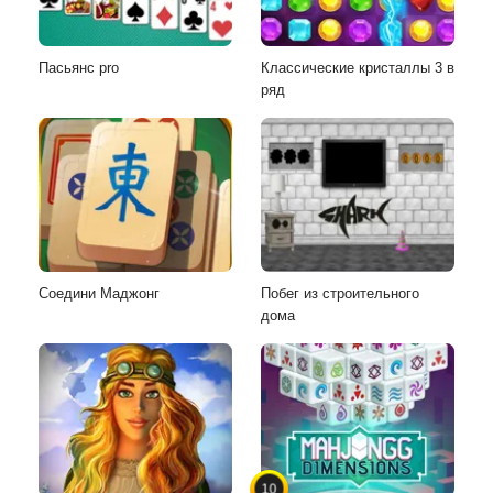
Пасьянс pro
Классические кристаллы 3 в
ряд
Соедини Маджонг
Побег из строительного
дома
10