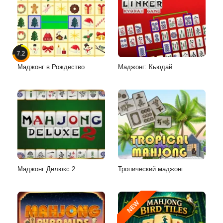
7.2
Маджонг в Рождество
Маджонг: Кьюдай
Маджонг Делюкс 2
Тропический маджонг
NEW