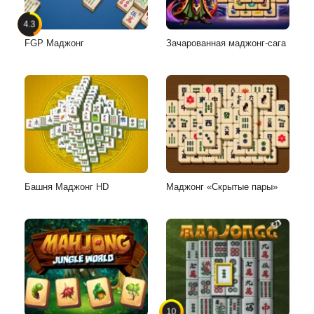
4.3
FGP Маджонг
Зачарованная маджонг-сага
Башня Маджонг HD
Маджонг «Скрытые пары»
10