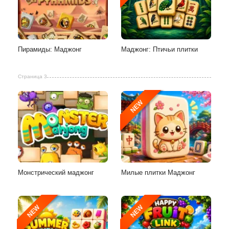
Пирамиды: Маджонг
Маджонг: Птичьи плитки
Страница 3
NEW
Монстрический маджонг
Милые плитки Маджонг
NEW
NEW