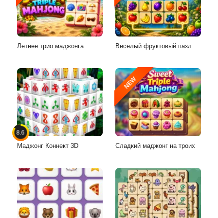
Летнее трио маджонга
Веселый фруктовый пазл
NEW
8.6
Маджонг Коннект 3D
Сладкий маджонг на троих