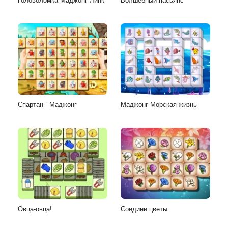
Головоломка Маджонг Линк
Волшебный пасьянс
Спартан - Маджонг
Маджонг Морская жизнь
Овца-овца!
Соедини цветы