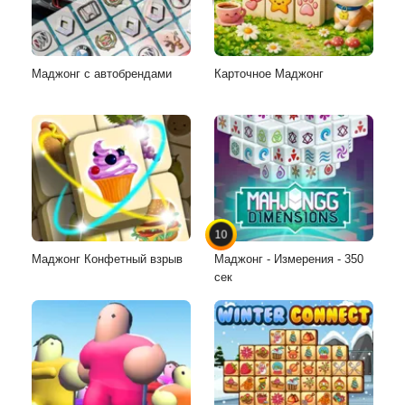
Маджонг с автобрендами
Карточное Маджонг
10
Маджонг Конфетный взрыв
Маджонг - Измерения - 350
сек