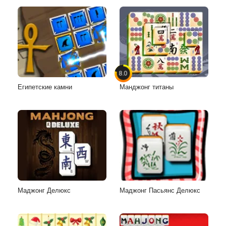
8.0
Египетские камни
Манджонг титаны
Маджонг Делюкс
Маджонг Пасьянс Делюкс