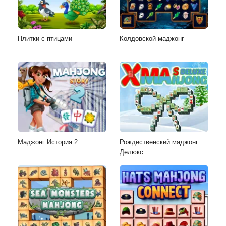
Плитки с птицами
Колдовской маджонг
Маджонг История 2
Рождественский маджонг
Делюкс