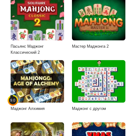
Пасьянс Маджонг
Мастер Маджонга 2
Классический 2
9.0
Маджонг Алхимия
Маджонг с другом