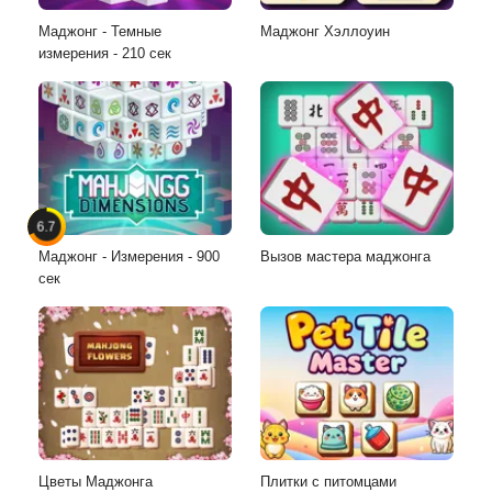
Маджонг - Темные
Маджонг Хэллоуин
измерения - 210 сек
6.7
Маджонг - Измерения - 900
Вызов мастера маджонга
сек
Цветы Маджонга
Плитки с питомцами