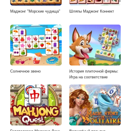
Маджонг "Морские чудища"
Шляпы Маджонг Коннект
Солнечное звено
История плиточной фермы:
Игра на соответствие