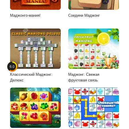
Маджонго-мания!
Соедини Маджонг
6.0
Классический Маджонг:
Маджонг: Свежая
Делюкс
фруктовая связь