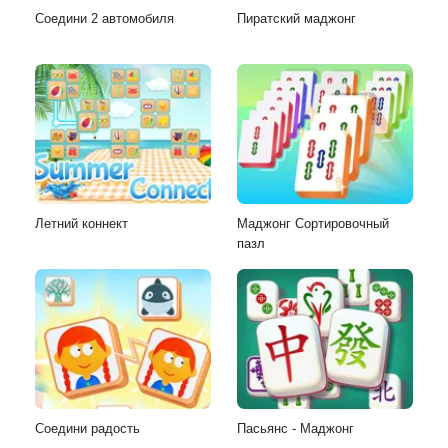
Соедини 2 автомобиля
Пиратский маджонг
Летний коннект
Маджонг Сортировочный
пазл
Соедини радость
Пасьянс - Маджонг