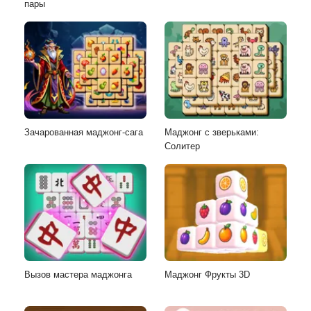
пары
Зачарованная маджонг-сага
Маджонг с зверьками:
Солитер
Вызов мастера маджонга
Маджонг Фрукты 3D