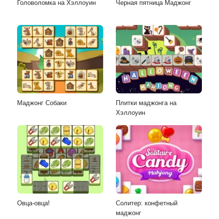
Головоломка на Хэллоуин
Черная пятница Маджонг
Маджонг Собаки
Плитки маджонга на
Хэллоуин
Овца-овца!
Солитер: конфетный
маджонг