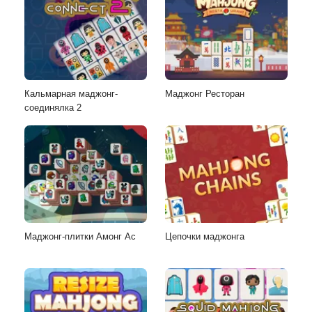
Кальмарная маджонг-
Маджонг Ресторан
соединялка 2
Маджонг-плитки Амонг Ас
Цепочки маджонга