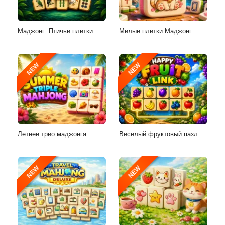
Маджонг: Птичьи плитки
Милые плитки Маджонг
NEW
NEW
Летнее трио маджонга
Веселый фруктовый пазл
NEW
NEW