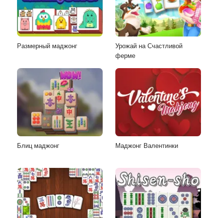
Размерный маджонг
Урожай на Счастливой
ферме
Блиц маджонг
Маджонг Валентинки