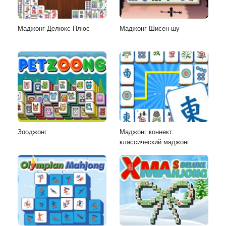
Маджонг Делюкс Плюс
Маджонг Шисен-шу
Зооджонг
Маджонг коннект:
классический маджонг