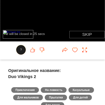
?
Оригинальное название:
Duo Vikings 2
Приключения
На ловкость
Казуальные
Для мальчиков
Прыгалки
Для детей