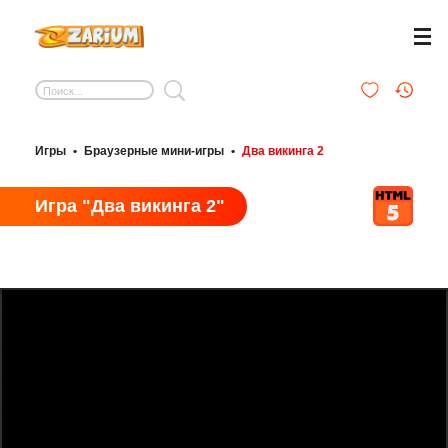
Игры
•
Браузерные мини-игры
•
Два викинга 2
Игра "Два викинга 2"