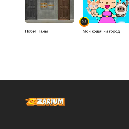
9.3
Побег Наны
Мой кошачий город