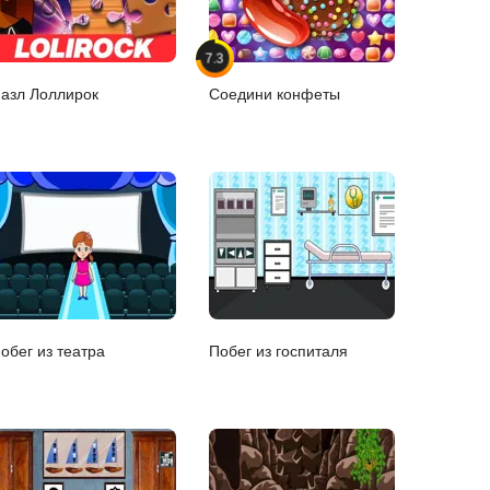
7.3
азл Лоллирок
Соедини конфеты
обег из театра
Побег из госпиталя