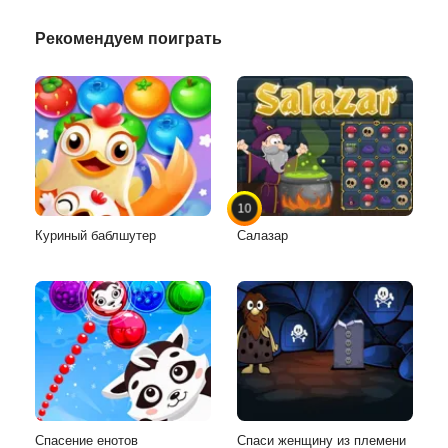
Рекомендуем поиграть
10
Куриный баблшутер
Салазар
Спасение енотов
Спаси женщину из племени