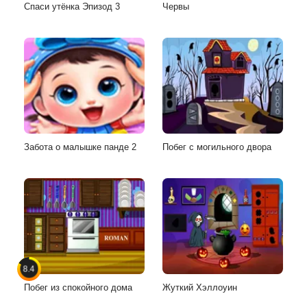
Спаси утёнка Эпизод 3
Червы
Забота о малышке панде 2
Побег с могильного двора
8.4
Побег из спокойного дома
Жуткий Хэллоуин