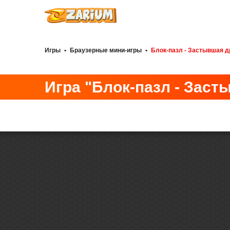
Игры
•
Браузерные мини-игры
•
Блок-пазл - Застывшая д
Игра "Блок-пазл - Заст