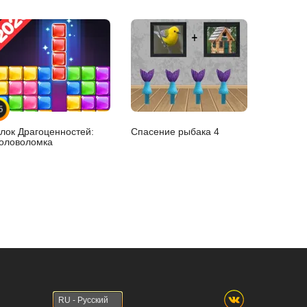
5
лок Драгоценностей:
Спасение рыбака 4
оловоломка
RU - Русский