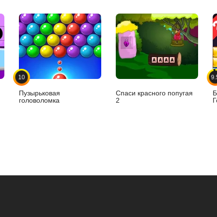
10
9.
Пузырьковая
Спаси красного попугая
Б
головоломка
2
Г