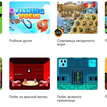
8.0
Рыбные дуэли
Сокровища загадочного
П
моря
Побег из красной виллы
Побег зеленого
П
пришельца