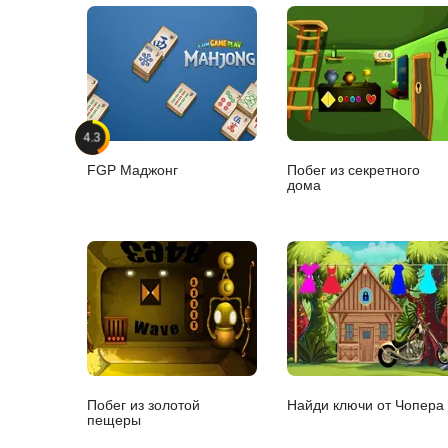
4.3
FGP Маджонг
Побег из секретного
дома
Побег из золотой
Найди ключи от Чопера
пещеры