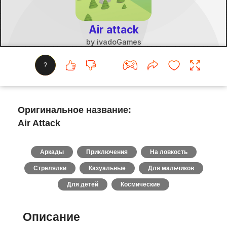
?
Оригинальное название:
Air Attack
Аркады
Приключения
На ловкость
Стрелялки
Казуальные
Для мальчиков
Для детей
Космические
Описание