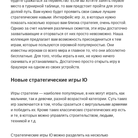
будете сражаться за первенство. Если вы хотите занять первое
место в турнирной таблице, то вам предстоит пройти для этого
долгий путь. Вам нужно будет проявить свои самые лучшие
стратегические навыки. Интерфейс игр .io, в которых нужно
показать насколько хорошо вам близка стратегия, очень простой.
Однако за счет наличия различных сюжетов, эти игры достаточно
захватывающие и оторваться от них просто невозможно. Наша
коллекция предлагает вам возможность присоединиться к тем
играм, которые пользуются огромной популярностью. Они
известны игрокам со всего мира и главное то, что они абсолютно
бесплатные. Для того, чтобы играть в них, не нужно ничего
скачивать и устанавливать. Достаточно просто открыть игру в
браузере на одном из своих устройств.
Новые стратегические игры IO
Игры стратегии — наиболее популярные, в них могут играть, как
мальчики, так и девочки, разной возрастной категории. Суть таких
игр заключается в том, чтобы сразиться с виртуальными армиями
и победить их. Кроме таких классических стратегических игр есть
и те, в которых можно управлять строительством, людьми,
техникой и т.д.
Стратегические игры IO можно разделить на несколько