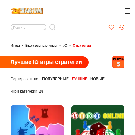
Игры
•
Браузерные игры
•
.IO
•
Стратегии
Лучшие IO игры стратегии
Сортировать по:
ПОПУЛЯРНЫЕ
ЛУЧШИЕ
НОВЫЕ
Игр в категории:
28