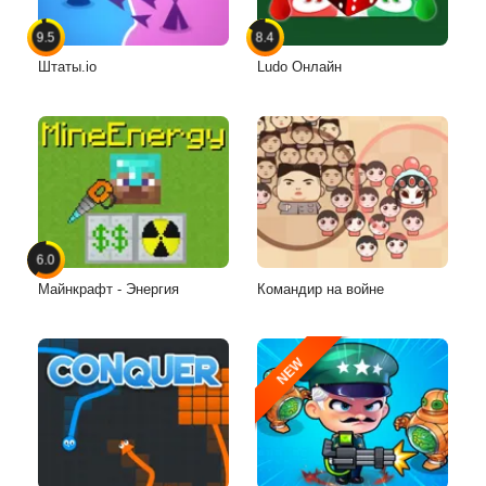
9.5
8.4
Штаты.io
Ludo Онлайн
6.0
Майнкрафт - Энергия
Командир на войне
NEW