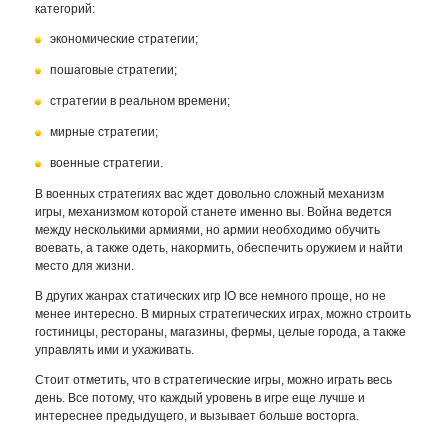
категорий:
экономические стратегии;
пошаговые стратегии;
стратегии в реальном времени;
мирные стратегии;
военные стратегии.
В военных стратегиях вас ждет довольно сложный механизм
игры, механизмом которой станете именно вы. Война ведется
между несколькими армиями, но армии необходимо обучить
воевать, а также одеть, накормить, обеспечить оружием и найти
место для жизни.
В других жанрах статических игр IO все немного проще, но не
менее интересно. В мирных стратегических играх, можно строить
гостиницы, рестораны, магазины, фермы, целые города, а также
управлять ими и ухаживать.
Стоит отметить, что в стратегические игры, можно играть весь
день. Все потому, что каждый уровень в игре еще лучше и
интереснее предыдущего, и вызывает больше восторга.