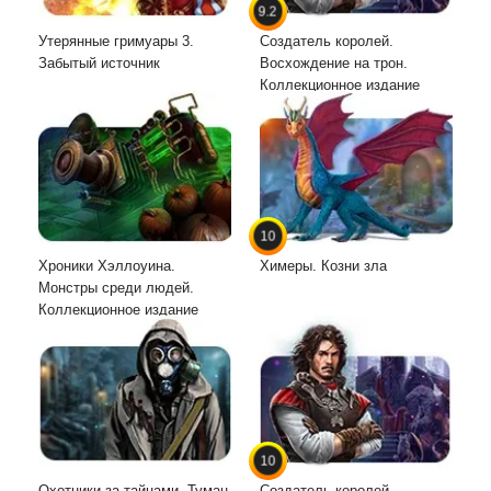
9.2
Утерянные гримуары 3.
Создатель королей.
Забытый источник
Восхождение на трон.
Коллекционное издание
10
Хроники Хэллоуина.
Химеры. Козни зла
Монстры среди людей.
Коллекционное издание
10
Охотники за тайнами. Туман
Создатель королей.