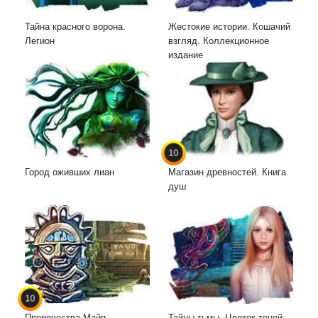
Тайна красного ворона.
Жестокие истории. Кошачий
Легион
взгляд. Коллекционное
издание
10
Город оживших лиан
Магазин древностей. Книга
душ
10
Пророчества Майя.
Тайны тьмы. Цветок теней.