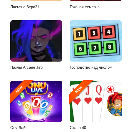
Пасьянс Зеро21
Грязная семерка
Пазлы Arcane Jinx
Господство над числом
NEW
NEW
Ону Лайв
Скала 40