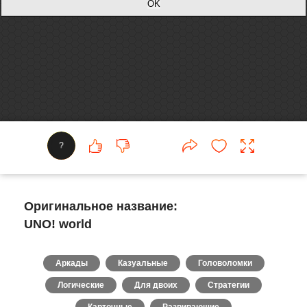
?
Оригинальное название:
UNO! world
Аркады
Казуальные
Головоломки
Логические
Для двоих
Стратегии