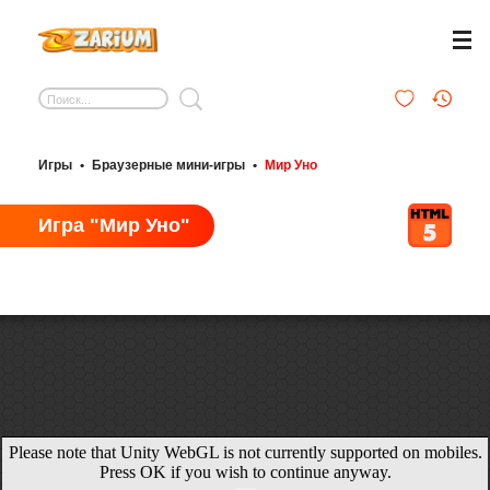
Игры
•
Браузерные мини-игры
•
Мир Уно
Игра "Мир Уно"